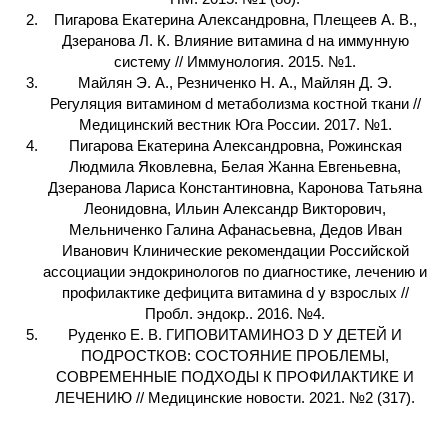
Пигарова Екатерина Александровна, Плещеев А. В.,
Дзеранова Л. К. Влияние витамина d на иммунную
систему // Иммунология. 2015. №1.
Майлян Э. А., Резниченко Н. А., Майлян Д. Э.
Регуляция витамином d метаболизма костной ткани //
Медицинский вестник Юга России. 2017. №1.
Пигарова Екатерина Александровна, Рожинская
Людмила Яковлевна, Белая Жанна Евгеньевна,
Дзеранова Лариса Константиновна, Каронова Татьяна
Леонидовна, Ильин Александр Викторович,
Мельниченко Галина Афанасьевна, Дедов Иван
Иванович Клинические рекомендации Российской
ассоциации эндокринологов по диагностике, лечению и
профилактике дефицита витамина d у взрослых //
Пробл. эндокр.. 2016. №4.
Руденко Е. В. ГИПОВИТАМИНОЗ D У ДЕТЕЙ И
ПОДРОСТКОВ: СОСТОЯНИЕ ПРОБЛЕМЫ,
СОВРЕМЕННЫЕ ПОДХОДЫ К ПРОФИЛАКТИКЕ И
ЛЕЧЕНИЮ // Медицинские новости. 2021. №2 (317).