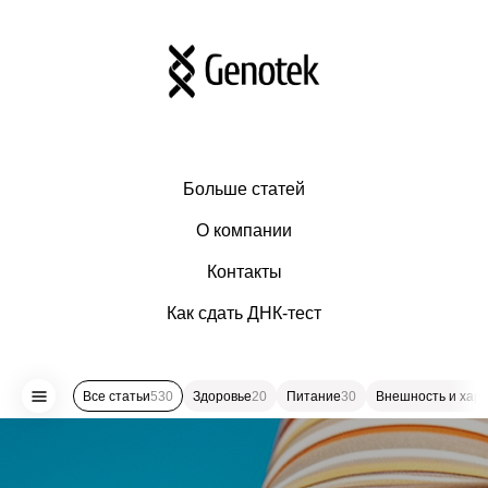
Больше статей
О компании
Контакты
Как сдать ДНК-тест
Все статьи
530
Здоровье
20
Питание
30
Внешность и хар