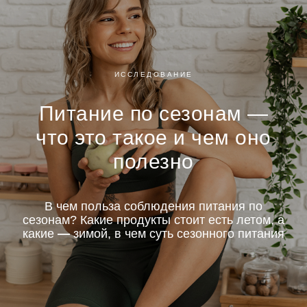
ИССЛЕДОВАНИЕ
Питание по сезонам —
что это такое и чем оно
полезно
В чем польза соблюдения питания по
сезонам? Какие продукты стоит есть летом, а
какие
—
зимой, в чем суть сезонного питания