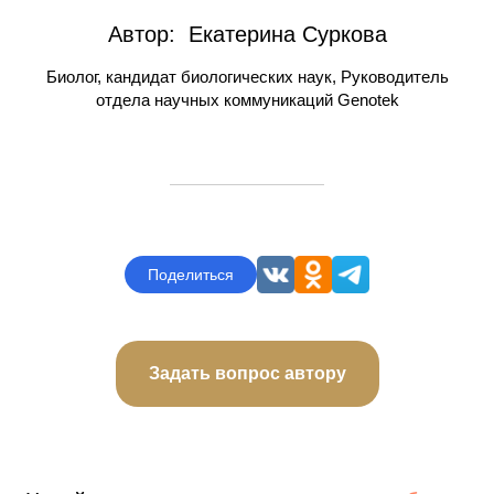
Узнайте, какой
ДНК-тест вам
Автор: Екатерина Суркова
подойдет
Происхождение, здоровье, эффективность
Биолог, кандидат биологических наук, Руководитель
лекарств, питание, спорт — учтем ваши интересы
отдела научных коммуникаций Genotek
и цели
Узнать за два шага
Поделиться
Задать вопрос автору