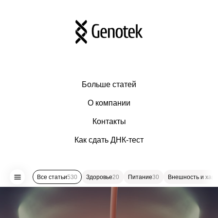
Больше статей
О компании
Контакты
Как сдать ДНК-тест
Все статьи
530
Здоровье
20
Питание
30
Внешность и хар