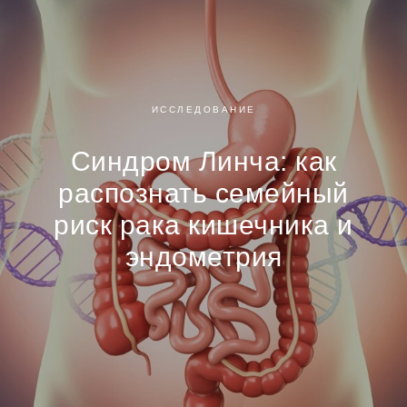
ИССЛЕДОВАНИЕ
Синдром Линча: как
распознать семейный
риск рака кишечника и
эндометрия