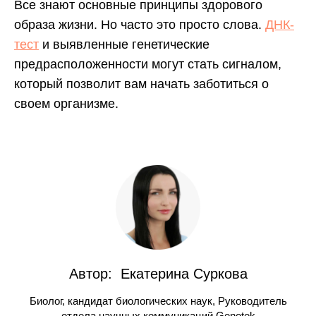
Все знают основные принципы здорового
образа жизни. Но часто это просто слова.
ДНК-
тест
и выявленные генетические
предрасположенности могут стать сигналом,
который позволит вам начать заботиться о
своем организме.
Узнайте, какой
ДНК-тест вам
Автор: Екатерина Суркова
подойдет
Происхождение, здоровье, эффективность
Биолог, кандидат биологических наук, Руководитель
отдела научных коммуникаций Genotek