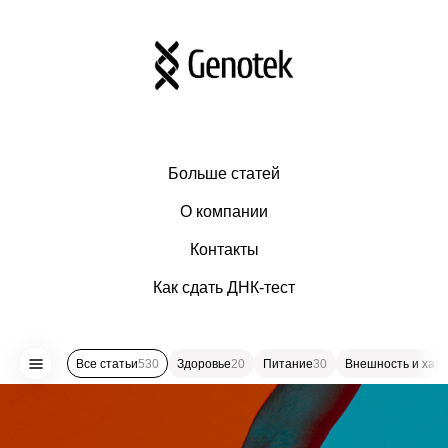
Больше статей
О компании
Контакты
Как сдать ДНК-тест
Все статьи
530
Здоровье
20
Питание
30
Внешность и хар