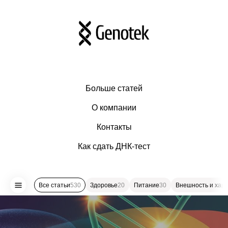
Больше статей
О компании
Контакты
Как сдать ДНК-тест
Все статьи
530
Здоровье
20
Питание
30
Внешность и хар