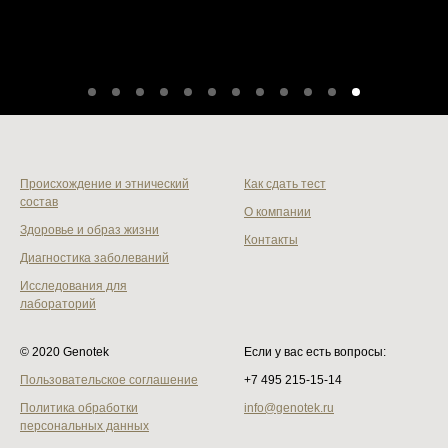
Происхождение и этнический
Как сдать тест
состав
О компании
Здоровье и образ жизни
Контакты
Диагностика заболеваний
Исследования для
лабораторий
© 2020 Genotek
Если у вас есть вопросы:
Пользовательское соглашение
+7 495 215‑15-14
Политика обработки
info@genotek.ru
персональных данных