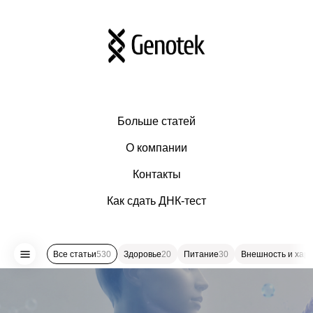
Больше статей
О компании
Контакты
Как сдать ДНК-тест
Все статьи
530
Здоровье
20
Питание
30
Внешность и хар