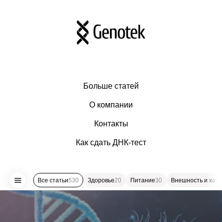
Больше статей
О компании
Контакты
Как сдать ДНК-тест
Все статьи
530
Здоровье
20
Питание
30
Внешность и хар