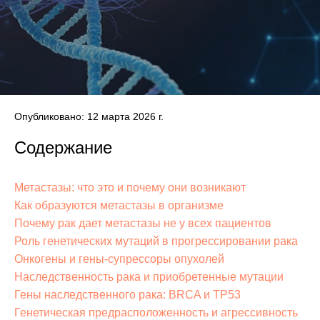
Опубликовано: 12 марта 2026 г.
Содержание
Метастазы: что это и почему они возникают
Как образуются метастазы в организме
Почему рак дает метастазы не у всех пациентов
Роль генетических мутаций в прогрессировании рака
Онкогены и гены-супрессоры опухолей
Наследственность рака и приобретенные мутации
Гены наследственного рака: BRCA и TP53
Генетическая предрасположенность и агрессивность