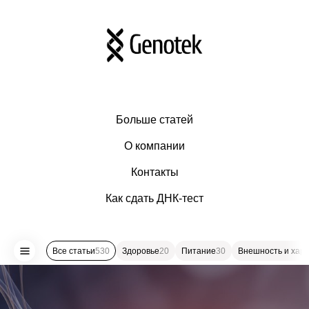
Больше статей
О компании
Контакты
Как сдать ДНК-тест
Все статьи
530
Здоровье
20
Питание
30
Внешность и хар